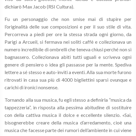
dichiarò Max Jacob (RSI Cultura).
Fu un personaggio che non smise mai di stupire per
l’originalità delle sue composizioni e per il suo stile di vita.
Percorreva a piedi per ore la stessa strada ogni giorno, da
Parigi a Arcueil, si fermava nei soliti caffè e collezionava un
numero incredibile di ombrelli che teneva chiusi perché non si
bagnassero. Collezionava abiti tutti uguali e scriveva ogni
genere di pensiero o idea gli passasse per la mente. Spediva
lettere a sé stesso e auto-inviti a eventi. Alla sua morte furono
ritrovati in casa sua più di 4000 bigliettini sparsi ovunque e
carichi di ironici nonsense.
Tornando alla sua musica, fu egli stesso a definirla “musica da
tappezzeria”, in risposta alla pessima abitudine di sostituire
con della cattiva musica il dolce e eccellente silenzio. «Sai,
bisognerebbe creare della musica d’arredamento, cioè una
musica che facesse parte dei rumori dell’ambiente in cui viene