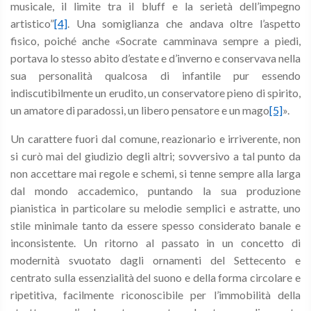
musicale, il limite tra il bluff e la serietà dell’impegno
artistico”
[4]
. Una somiglianza che andava oltre l’aspetto
fisico, poiché anche «Socrate camminava sempre a piedi,
portava lo stesso abito d’estate e d’inverno e conservava nella
sua personalità qualcosa di infantile pur essendo
indiscutibilmente un erudito, un conservatore pieno di spirito,
un amatore di paradossi, un libero pensatore e un mago
[5]
».
Un carattere fuori dal comune, reazionario e irriverente, non
si curò mai del giudizio degli altri; sovversivo a tal punto da
non accettare mai regole e schemi, si tenne sempre alla larga
dal mondo accademico, puntando la sua produzione
pianistica in particolare su melodie semplici e astratte, uno
stile minimale tanto da essere spesso considerato banale e
inconsistente. Un ritorno al passato in un concetto di
modernità svuotato dagli ornamenti del Settecento e
centrato sulla essenzialità del suono e della forma circolare e
ripetitiva, facilmente riconoscibile per l’immobilità della