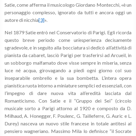
Satie, come afferma il musicologo Giordano Montecchi, «è un
personaggio complesso, ignorato da tutti e ancora oggi un
autore di nicchia
[3]
».
Nel 1879 Satie entrò nel Conservatorio di Parigi. Egli ricorda
questo breve periodo come un’esperienza decisamente
sgradevole, e in seguito alla bocciatura si dedicò all’attività di
pianista da cabaret, lasciò Parigi per trasferirsi ad Arcueil, in
un sobborgo malfamato dove visse sempre in miseria, senza
luce né acqua, girovagando a piedi ogni giorno col suo
inseparabile ombrello e la sua bombetta. L’intera opera
pianistica ruota intorno a miniature semplici ed essenziali, con
l’impegno di dare nuova vita all’eredità lasciata dal
Romanticismo. Con Satie e il “Gruppo dei Sei” (circolo
musicale sorto a Parigi attorno al 1920 e composto da D.
Milhaud, A. Honegger, F. Poulenc, G. Tailleferre, G. Auric e L.
Durey) nasceva un nuovo stile francese in totale antitesi al
pensiero wagneriano. Massimo Mila lo definisce “il Socrate