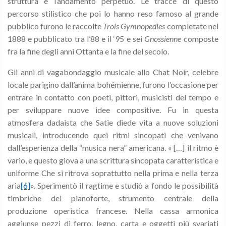
struttura e l’andamento perpetuo. Le tracce di questo
percorso stilistico che poi lo hanno reso famoso al grande
pubblico furono le raccolte
Trois Gymnopedies
completate nel
1888 e pubblicato tra l’88 e il ‘95 e sei
Gnossienne
composte
fra la fine degli anni Ottanta e la fine del secolo.
Gli anni di vagabondaggio musicale allo Chat Noir, celebre
locale parigino dall’anima bohémienne, furono l’occasione per
entrare in contatto con poeti, pittori, musicisti del tempo e
per sviluppare nuove idee compositive. Fu in questa
atmosfera dadaista che Satie diede vita a nuove soluzioni
musicali, introducendo quei ritmi sincopati che venivano
dall’esperienza della “musica nera” americana. « […] il ritmo è
vario, e questo giova a una scrittura sincopata caratteristica e
uniforme Che si ritrova soprattutto nella prima e nella terza
aria
[6]
». Sperimentò il ragtime e studiò a fondo le possibilità
timbriche del pianoforte, strumento centrale della
produzione operistica francese. Nella cassa armonica
aggiunse pezzi di ferro, legno, carta e oggetti più svariati