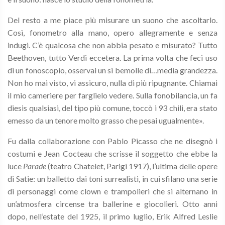
Del resto a me piace più misurare un suono che ascoltarlo.
Così, fonometro alla mano, opero allegramente e senza
indugi. C’è qualcosa che non abbia pesato e misurato? Tutto
Beethoven, tutto Verdi eccetera. La prima volta che feci uso
di un fonoscopio, osservai un si bemolle di…media grandezza.
Non ho mai visto, vi assicuro, nulla di più ripugnante. Chiamai
il mio cameriere per farglielo vedere. Sulla fonobilancia, un fa
diesis qualsiasi, del tipo più comune, toccò i 93 chili, era stato
emesso da un tenore molto grasso che pesai ugualmente».
Fu dalla collaborazione con Pablo Picasso che ne disegnò i
costumi e Jean Cocteau che scrisse il soggetto che ebbe la
luce
Parade
(teatro Chatelet, Parigi 1917), l’ultima delle opere
di Satie: un balletto dai toni surrealisti, in cui sfilano una serie
di personaggi come clown e trampolieri che si alternano in
un’atmosfera circense tra ballerine e giocolieri. Otto anni
dopo, nell’estate del 1925, il primo luglio, Erik Alfred Leslie