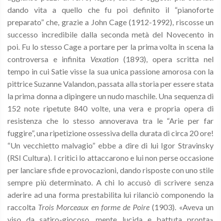
dando vita a quello che fu poi definito il “pianoforte
preparato” che, grazie a John Cage (1912-1992), riscosse un
successo incredibile dalla seconda metà del Novecento in
poi. Fu lo stesso Cage a portare per la prima volta in scena la
controversa e infinita
Vexation
(1893), opera scritta nel
tempo in cui Satie visse la sua unica passione amorosa con la
pittrice Suzanne Valandon, passata alla storia per essere stata
la prima donna a dipingere un nudo maschile. Una sequenza di
152 note ripetute 840 volte, una vera e propria opera di
resistenza che lo stesso annoverava tra le “Arie per far
fuggire”, una ripetizione ossessiva della durata di circa 20 ore!
“Un vecchietto malvagio” ebbe a dire di lui Igor Stravinsky
(RSI Cultura). I critici lo attaccarono e lui non perse occasione
per lanciare sfide e provocazioni, dando risposte con uno stile
sempre più determinato. A chi lo accusò di scrivere senza
aderire ad una forma prestabilita lui rilanciò componendo la
raccolta
Trois Morceaux en forme de Poire
(1903). «Aveva un
viso da satiro-giocoso, mente lucida e battuta pronta»