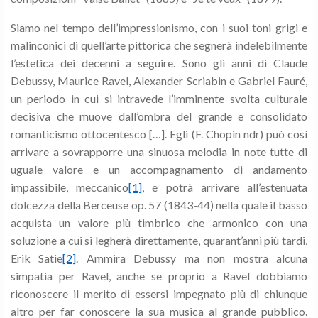
Siamo nel tempo dell’impressionismo, con i suoi toni grigi e
malinconici di quell’arte pittorica che segnerà indelebilmente
l’estetica dei decenni a seguire. Sono gli anni di Claude
Debussy, Maurice Ravel, Alexander Scriabin e Gabriel Fauré,
un periodo in cui si intravede l’imminente svolta culturale
decisiva che muove dall’ombra del grande e consolidato
romanticismo ottocentesco […]. Egli (F. Chopin ndr) può così
arrivare a sovrapporre una sinuosa melodia in note tutte di
uguale valore e un accompagnamento di andamento
impassibile, meccanico
[1]
, e potrà arrivare all’estenuata
dolcezza della Berceuse op. 57 (1843-44) nella quale il basso
acquista un valore più timbrico che armonico con una
soluzione a cui si legherà direttamente, quarant’anni più tardi,
Erik Satie
[2]
. Ammira Debussy ma non mostra alcuna
simpatia per Ravel, anche se proprio a Ravel dobbiamo
riconoscere il merito di essersi impegnato più di chiunque
altro per far conoscere la sua musica al grande pubblico.