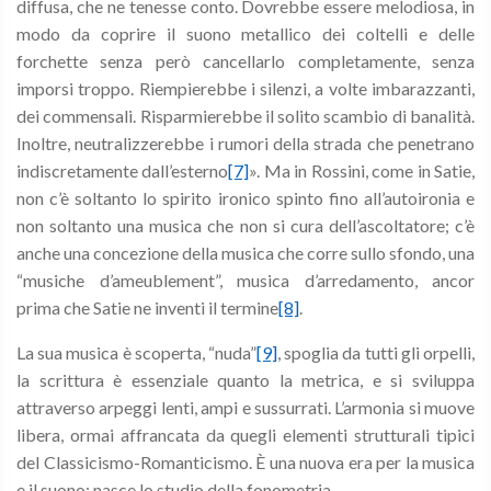
diffusa, che ne tenesse conto. Dovrebbe essere melodiosa, in
modo da coprire il suono metallico dei coltelli e delle
forchette senza però cancellarlo completamente, senza
imporsi troppo. Riempierebbe i silenzi, a volte imbarazzanti,
dei commensali. Risparmierebbe il solito scambio di banalità.
Inoltre, neutralizzerebbe i rumori della strada che penetrano
indiscretamente dall’esterno
[7]
». Ma in Rossini, come in Satie,
non c’è soltanto lo spirito ironico spinto fino all’autoironia e
non soltanto una musica che non si cura dell’ascoltatore; c’è
anche una concezione della musica che corre sullo sfondo, una
“musiche d’ameublement”, musica d’arredamento, ancor
prima che Satie ne inventi il termine
[8]
.
La sua musica è scoperta, “nuda”
[9]
, spoglia da tutti gli orpelli,
la scrittura è essenziale quanto la metrica, e si sviluppa
attraverso arpeggi lenti, ampi e sussurrati. L’armonia si muove
libera, ormai affrancata da quegli elementi strutturali tipici
del Classicismo-Romanticismo. È una nuova era per la musica
e il suono: nasce lo studio della fonometria.