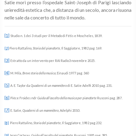
Satie morì presso l’ospedale Saint-Joseph di Parigi lasciando
un’eredità estetica che, a distanza di un secolo, ancora risuona
nelle sale da concerto di tutto il mondo.
[1]
Studio n. 1 dei 3 studi per il Metodo di Fétis e Moscheles, 1839.
[2]
Piero Rattalino
, Storia del pianoforte
, Il Saggiatore, 1982 pag. 169.
[3]
Estratto da un intervento per RAI Radio3 novembre 2025.
[4]
M. Mila,
Breve storia della musica
, Einaudi 1977 pag. 360
[5]
A. E. Taylor da
Quaderni di un mammifero
di E. Satie Adelfi 2010 pag. 231.
[6]
Pièce Froides ndr
Guida all’ascolto della musica per pianoforte
Rusconi pag. 287.
[7]
E. Satie,
Quaderni di un mammifero
, Adelphi 2010.
[8]
Piero Rattalino,
Storia del pianoforte
, Il Saggiatore, 1982 pag.232.
[9]
Jean Cocteau,
Guida all’ascolto del pianoforte
, Rusconi, 1995 pag. 285.