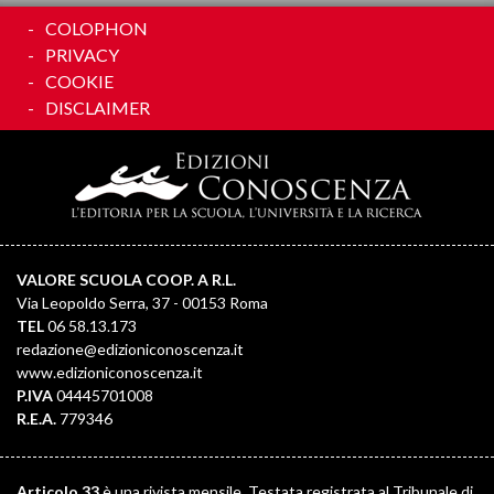
COLOPHON
PRIVACY
COOKIE
DISCLAIMER
VALORE SCUOLA COOP. A R.L.
Via Leopoldo Serra, 37 - 00153 Roma
TEL
06 58.13.173
redazione@edizioniconoscenza.it
www.edizioniconoscenza.it
P.IVA
04445701008
R.E.A.
779346
Articolo 33
è una rivista mensile. Testata registrata al Tribunale di