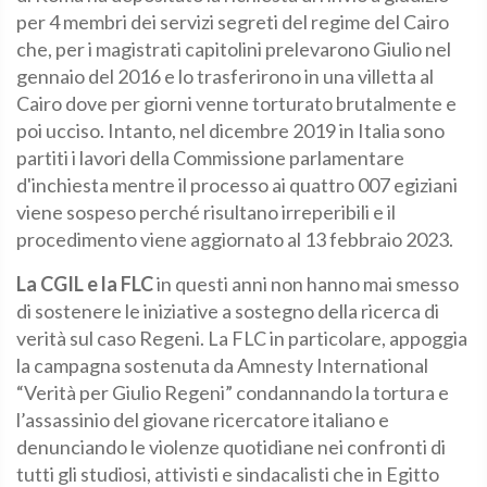
per 4 membri dei servizi segreti del regime del Cairo
che, per i magistrati capitolini prelevarono Giulio nel
gennaio del 2016 e lo trasferirono in una villetta al
Cairo dove per giorni venne torturato brutalmente e
poi ucciso. Intanto, nel dicembre 2019 in Italia sono
partiti i lavori della Commissione parlamentare
d'inchiesta mentre il processo ai quattro 007 egiziani
viene sospeso perché risultano irreperibili e il
procedimento viene aggiornato al 13 febbraio 2023.
La CGIL e la FLC
in questi anni non hanno mai smesso
di sostenere le iniziative a sostegno della ricerca di
verità sul caso Regeni. La FLC in particolare, appoggia
la campagna sostenuta da Amnesty International
“Verità per Giulio Regeni” condannando la tortura e
l’assassinio del giovane ricercatore italiano e
denunciando le violenze quotidiane nei confronti di
tutti gli studiosi, attivisti e sindacalisti che in Egitto