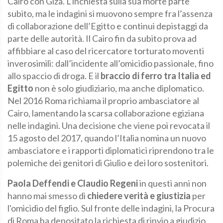
Cairo con Giza. L’inchiesta sulla sua morte parte
subito, ma le indagini si muovono sempre fra l’assenza
di collaborazione dell’Egitto e continui depistaggi da
parte delle autorità. Il Cairo fin da subito prova ad
affibbiare al caso del ricercatore torturato moventi
inverosimili: dall’incidente all’omicidio passionale, fino
allo spaccio di droga. E il
braccio di ferro tra Italia ed
Egitto
non è solo giudiziario, ma anche diplomatico.
Nel 2016 Roma richiama il proprio ambasciatore al
Cairo, lamentando la scarsa collaborazione egiziana
nelle indagini. Una decisione che viene poi revocata il
15 agosto del 2017, quando l’Italia nomina un nuovo
ambasciatore e i rapporti diplomatici riprendono tra le
polemiche dei genitori di Giulio e dei loro sostenitori.
Paola Deffendi e Claudio Regeni
in questi anni non
hanno mai smesso di
chiedere verità e giustizia
per
l'omicidio del figlio. Sul fronte delle indagini, la Procura
di Roma ha depositato la richiesta di rinvio a giudizio