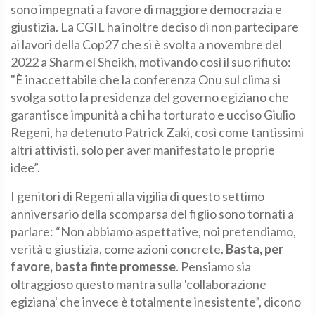
sono impegnati a favore di maggiore democrazia e
giustizia. La CGIL ha inoltre deciso di non partecipare
ai lavori della Cop27 che si è svolta a novembre del
2022 a Sharm el Sheikh, motivando così il suo rifiuto:
"È inaccettabile che la conferenza Onu sul clima si
svolga sotto la presidenza del governo egiziano che
garantisce impunità a chi ha torturato e ucciso Giulio
Regeni, ha detenuto Patrick Zaki, così come tantissimi
altri attivisti, solo per aver manifestato le proprie
idee”.
I genitori di Regeni alla vigilia di questo settimo
anniversario della scomparsa del figlio sono tornati a
parlare: “Non abbiamo aspettative, noi pretendiamo,
verità e giustizia, come azioni concrete.
Basta, per
favore, basta finte promesse
. Pensiamo sia
oltraggioso questo mantra sulla 'collaborazione
egiziana' che invece è totalmente inesistente”, dicono