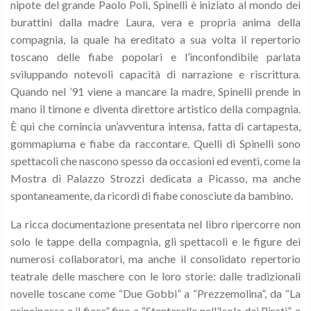
nipote del grande Paolo Poli, Spinelli è iniziato al mondo dei
burattini dalla madre Laura, vera e propria anima della
compagnia, la quale ha ereditato a sua volta il repertorio
toscano delle fiabe popolari e l’inconfondibile parlata
sviluppando notevoli capacità di narrazione e riscrittura.
Quando nel ’91 viene a mancare la madre, Spinelli prende in
mano il timone e diventa direttore artistico della compagnia.
È qui che comincia un’avventura intensa, fatta di cartapesta,
gommapiuma e fiabe da raccontare. Quelli di Spinelli sono
spettacoli che nascono spesso da occasioni ed eventi, come la
Mostra di Palazzo Strozzi dedicata a Picasso, ma anche
spontaneamente, da ricordi di fiabe conosciute da bambino.
La ricca documentazione presentata nel libro ripercorre non
solo le tappe della compagnia, gli spettacoli e le figure dei
numerosi collaboratori, ma anche il consolidato repertorio
teatrale delle maschere con le loro storie: dalle tradizionali
novelle toscane come “Due Gobbi” a “Prezzemolina”, da “La
principessa e il fiore” fino a “Stenterello nell’Isola dei Pirati”, a