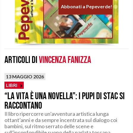
Abbonati a Pepeverde!
Articoli di
Vincenza Fanizza
13 MAGGIO 2026
LIBRI
“La vita è una novella”: I pupi di Stac si
raccontano
Il libro ripercorre un’avventura artistica lunga
ottant’anni e da sempre incentrata sul dialogo coi
bambini, sul ritmo serrato delle scene e
sull’inconfondibile suono della parlata toscana.