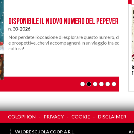
il nuovo numero del Pepeverde!
asione di esplorare questo numero, denso di spunti, dati
e vi accompagnerà in un viaggio tra educazione, arte e
SCOPRI DI PIÙ
B
f
COLOPHON
PRIVACY
COOKIE
DISCLAIMER
VALORE SCUOLA COOP. A R.L.
Ar