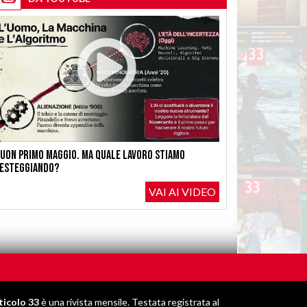
uon Primo Maggio. Ma quale lavoro stiamo
esteggiando?
VAI AI VIDEO
ticolo 33
è una rivista mensile. Testata registrata al