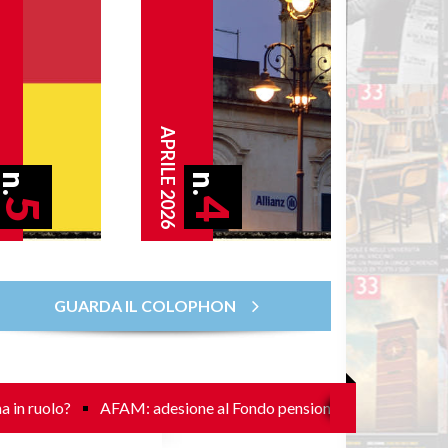
APRILE 2026
n.
n.
5
4
GUARDA IL COLOPHON
o?
AFAM: adesione al Fondo pensione Espero mediante silenzi