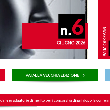
6
n.
MAGGIO 2026
GIUGNO 2026
VAI ALLA VECCHIA EDIZIONE
atorie di merito per i concorsi ordinari dopo la conferma in ruol