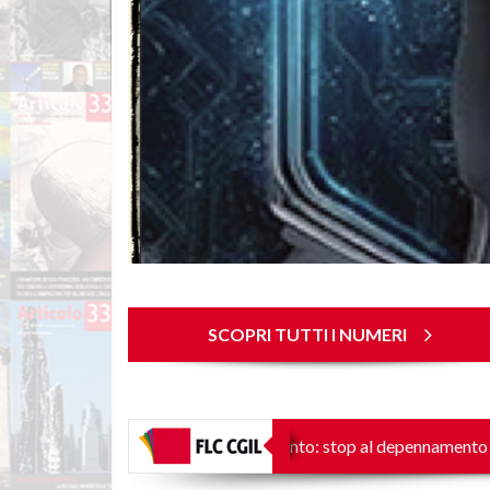
SCOPRI TUTTI I NUMERI
 a.a. 2026/2027
Reclutamento: stop al depennamento dalle gradu