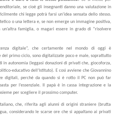
enditoriale, se cioè gli insegnanti danno una valutazione in
ficilmente chi legge potrà farsi un’idea sensata dello stesso.
intetico o una lettera e, se non emerge un immagine positiva,
un’altra famiglia, o magari essere in grado di “risolvere
tenza digitale”, che certamente nel mondo di oggi è
 del primo ciclo, sono digitalizzate poco e male, soprattutto
i in autonomia (leggasi donazioni di privati che, giocoforza,
olitico-educativo dell’Istituto). E così avviene che Giovannino
 digitali, perché da quando si è rotto il PC non può far
basta per l’essenziale. Il papà è in cassa integrazione e la
nsieme per scegliere il prossimo computer.
iano, che, riferita agli alunni di origini straniere (brutta
igua, considerando le scarse ore che si appaltano ai privati