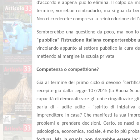
d’accordo e appena può lo elimina. Il colpo da mae
termine, vorrebbe reintrodurlo, ma si guarda ben
Non ci crederete: compresa la reintroduzione dell’
Sembrerebbe una questione da poco, ma non lo è
“pubblica” l’istruzione italiana comporterebbe u
vincolando appunto al settore pubblico la cura dell
mettendo al margine la scuola privata.
Competenza o competizione?
Già al termine del primo ciclo si devono “certific
recepite già dalla Legge 107/2015 (la Buona Scuol
capacità di demoralizzare gli uni e ringalluzzire gli a
parla di - udite udite - “spirito di iniziativa
imprenditore in casa? Che manifesti la sua impre
problemi e prendere decisioni. Certo, se nasci e c
psicologica, economica, sociale, è molto più probab
fortuna.
Ma la scuola non dovrebbe essere inclus