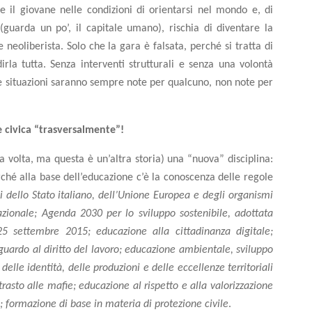
e il giovane nelle condizioni di orientarsi nel mondo e, di
guarda un po’, il capitale umano), rischia di diventare la
neoliberista. Solo che la gara è falsata, perché si tratta di
irla tutta. Senza interventi strutturali e senza una volontà
, le situazioni saranno sempre note per qualcuno, non note per
e civica “trasversalmente”!
 volta, ma questa è un’altra storia) una “nuova” disciplina:
erché alla base dell’educazione c’è la conoscenza delle regole
oni dello Stato italiano, dell’Unione Europea e degli organismi
nazionale; Agenda 2030 per lo sviluppo sostenibile, adottata
25 settembre 2015; educazione alla cittadinanza digitale;
iguardo al diritto del lavoro; educazione ambientale, sviluppo
elle identità, delle produzioni e delle eccellenze territoriali
rasto alle mafie; educazione al rispetto e alla valorizzazione
; formazione di base in materia di protezione civile
.