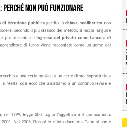
: perché non può funzionare
a di istruzione pubblica
gestito in
chiave neoliberista
non
odere, secondo il più classico dei
metodi:
si
lascia
languire
per poi presentare
l’ingresso del privato come l’ancora di
imprenditore di turno viene raccontato come un uomo dai
’orecchio a una certa musica, a un certo ritmo, soprattutto a
 la realtà, così ecco che assistiamo a un continuo levare e
i, nel 1999, legge 300, toglie l’aggettivo e il cambiamento
el 2001. Nel 2006, Fioroni lo reintroduce, ma Gelmini non è