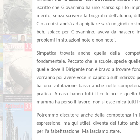
iscritto che Giovannino ha uno scarso spirito impr
merito, senza scrivere la biografia dell’alunno, dif
Ciò a cui si andrà ad appigliare sarà un giudizio s
beh, spiace per Giovannino, aveva da nascere in 
problemi in situazioni note e non note”.
Simpatica trovata anche quella della “compe
fondamentale. Peccato che le scuole, specie quelle
quelle dove il Dirigente non è bravo a trovare fond
vorranno poi avere voce in capitolo sull’indirizzo p
ha una valutazione bassa anche nelle competenze
pratica. A casa hanno tutti il cellulare e quello 
mamma ha perso il lavoro, non si esce mica tutti i
Potremmo discutere anche della competenza in ital
espressione, ma qui utile), diventa del tutto amb
per l’alfabetizzazione. Ma lasciamo stare.