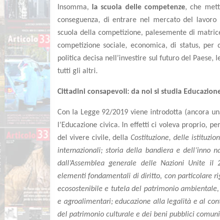
Insomma,
la scuola delle competenze
, che mett
conseguenza, di entrare nel mercato del lavoro (
scuola della competizione, palesemente di matrice 
competizione sociale, economica, di status, per d
politica decisa nell’investire sul futuro del Paese
tutti gli altri.
Cittadini consapevoli: da noi si studia Educazion
Con la Legge 92/2019 viene introdotta (ancora una
l’Educazione civica. In effetti ci voleva proprio, p
del vivere civile, della
Costituzione, delle istituzi
internazionali; storia della bandiera e dell’inno 
dall’Assemblea generale delle Nazioni Unite il 
elementi fondamentali di diritto, con particolare r
ecosostenibile e tutela del patrimonio ambientale, d
e agroalimentari; educazione alla legalità e al cont
del patrimonio culturale e dei beni pubblici comuni