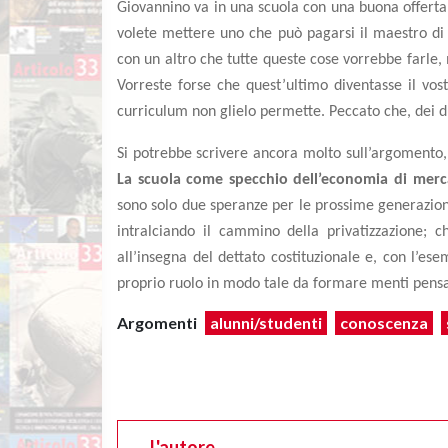
Giovannino va in una scuola con una buona offerta f
volete mettere uno che può pagarsi il maestro di v
con un altro che tutte queste cose vorrebbe farle, 
Vorreste forse che quest’ultimo diventasse il vos
curriculum non glielo permette. Peccato che, dei d
Si potrebbe scrivere ancora molto sull’argomento,
La scuola come specchio dell’economia di merc
sono solo due speranze per le prossime generazioni
intralciando il cammino della privatizzazione; c
all’insegna del dettato costituzionale e, con l’es
proprio ruolo in modo tale da formare menti pensa
Argomenti
alunni/studenti
conoscenza
L'autore