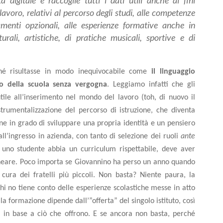
à digitale e raccoglie tutti i dati utili anche ai fini
avoro, relativi al percorso degli studi, alle competenze
namenti opzionali, alle esperienze formative anche in
urali, artistiche, di pratiche musicali, sportive e di
hé risultasse in modo inequivocabile come
il linguaggio
do della scuola senza vergogna
. Leggiamo infatti che gli
tile all’inserimento nel mondo del lavoro (toh, di nuovo il
rumentalizzazione del percorso di istruzione, che diventa
ne in grado di sviluppare una propria identità e un pensiero
ll’ingresso in azienda, con tanto di selezione dei ruoli
ante
uno
studente
abbia
un
curriculum
rispettabile,
deve aver
 lineare. Poco importa se Giovannino ha perso un anno quando
ra dei fratelli più piccoli. Non basta? Niente paura, la
chi no tiene conto delle esperienze scolastiche messe in atto
 formazione dipende dall’”offerta” del singolo istituto, così
C, in base a ciò che offrono. E se ancora non basta, perché