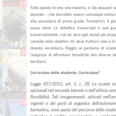
Tutto questo in una sola materia, e (da daaaan) s
docente – che dovrebbe essere comunque onniscien
alla secondaria di primo grado. Trentatré!). Il gi
suona bene. La didattica trasversale è una gra
trasversalmente, così da dare agli alunni più prosp
consiste nello stabilire chi deve trattare cosa 
diventa secondario. Peggio se parliamo di scuole
l’esigenza di affrontare tematiche ben diverse d
territorio.
Curriculum dello studente. Curriculum?
Legge 107/2015, art. 1, c. 28. Le scuole s
opzionali nel secondo biennio e nell’ultimo ann
flessibilità. Tali insegnamenti, attivati nell’a
vigente e dei posti di organico dell’autonomi
formativa, sono parte del percorso dello studen