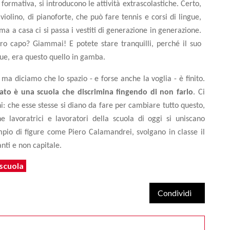
ormativa, si introducono le attività extrascolastiche. Certo,
iolino, di pianoforte, che può fare tennis e corsi di lingue,
ma a casa ci si passa i vestiti di generazione in generazione.
tro capo? Giammai! E potete stare tranquilli, perché il suo
ue, era questo quello in gamba.
 ma diciamo che lo spazio - e forse anche la voglia
- è finito.
ato è una scuola che discrimina fingendo di non farlo
. Ci
: che esse stesse si diano da fare per cambiare tutto questo,
he lavoratrici e lavoratori della scuola di oggi si uniscano
empio di figure come Piero Calamandrei, svolgano in classe il
nti e non capitale.
scuola
Condividi