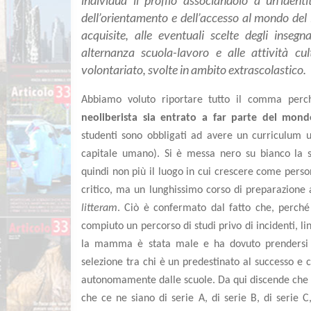
individua il profilo associandolo a un’identit
dell’orientamento e dell’accesso al mondo del l
acquisite, alle eventuali scelte degli inseg
alternanza scuola-lavoro e alle attività cult
volontariato, svolte in ambito extrascolastico.
Abbiamo voluto riportare tutto il comma perc
neoliberista sia entrato a far parte del mon
studenti sono obbligati ad avere un curriculum u
capitale umano). Si è messa nero su bianco la st
quindi non più il luogo in cui crescere come perso
critico, ma un lunghissimo corso di preparazione a
litteram
. Ciò è confermato dal fatto che,
perché
compiuto un percorso di studi privo di incidenti,
la mamma è stata male e ha dovuto prendersi cu
selezione tra chi è un predestinato al successo e 
autonomamente dalle scuole. Da qui discende che la
che ce ne siano di serie A, di serie B, di serie 