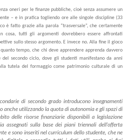
enza oneri per le finanze pubbliche, cioè senza assumere un
te – e in pratica togliendo ore alle singole discipline (33
oco è fatto grazie alla parola “trasversale”, che certamente
n cosa, tutti gli argomenti dovrebbero essere affrontati
ettive sullo stesso argomento. E invece no. Alla fine il gioco
e in quanto tempo, che chi deve apprendere apprenda davvero
 del secondo ciclo, dove gli studenti manifestano da anni
alla tutela del formaggio come patrimonio culturale di un
econdarie di secondo grado introducono insegnamenti
o anche utilizzando la quota di autonomia e gli spazi di
mbito delle risorse finanziarie disponibili a legislazione
a assegnati sulla base dei piani triennali dell’offerta
te e sono inseriti nel curriculum dello studente, che ne