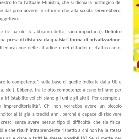
stro lo fa l’attuale Ministro, che si dichiara nostalgico del
e dal promuovere le riforme che alla scuola servirebbero.
aggettivo.
 (le parole, lo abbiamo detto, sono importanti).
Definire
na presa di distanza da qualsiasi forma di privatizzazione
,
’educazione delle cittadine e dei cittadini e, d’altro canto,
are le competenze”, sulla base di quelle indicate dalla UE e
a, sic!). Ebbene, tra le otto competenze alcune brillano per
ltri (stabilite voi chi siano gli uni e gli altri). Per esempio si
 e imprenditorialità”. Chi non vorrebbe avere un piccolo
nditorialità già a
tredici
anni,
perché
è
capace
di
risolvere
resci senza avere nessun tipo di difficoltà, che sia fisica,
ile che risulti intraprendente rispetto a chi non ha la stessa
iva e dare a tutti le stesse possibilità?
Se si mette per