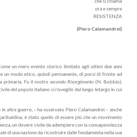
che si chiama
ora e sempre
RESISTENZA
(Piero Calamandrei)
come un mero evento storico limitato agli ultimi due anni
e un modo etico, quindi permanente, di porsi di fronte ad
za primaria.
Fu il nostro
secondo Risorgimento
(N. Bobbio),
civile del popolo italiano si risvegliò dal lungo letargo in cui
 le altre guerre,
–
ha osservato Piero Calamandrei
–
anche
garibaldina, è stato quello di essere più che un movimento
ienza, un dovere civile da adempiere con la consapevolezza
iale di una nazione da ricostruire dalle fondamenta nella sua