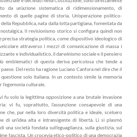
istenziale e declinati nella Costituzione, sono direttamente
to da un’azione sistematica di ridimensionamento, di
mento di quelle pagine di storia. Un’operazione politico-
ci della Repubblica, nata dalla lotta partigiana, fomentata da
nostalgica. Il revisionismo storico si configura quindi non
precisa strategia politica, come dispositivo ideologico di
, veicolare attraverso i mezzi di comunicazione di massa i
zzante e individualistico, il darwinismo sociale e il pensiero
 più emblematici di questa deriva pericolosa che tende a
l paese. Del resto ha ragione Luciano Canfora nel dire che
il
 questione solo italiana. In un contesto simile
la memoria
er l’egemonia culturale.
vi fu solo la legittima opposizione a una brutale invasione
ia: vi fu, soprattutto, l’assunzione consapevole di una
e che, pur nella loro diversità politica e ideale, scelsero
e di un’idea alta e intransigente di libertà. Lì si plasmò
i una società fondata sull’eguaglianza, sulla giustizia, sul
egime fascista. Un crocevia etico-politico di una democrazia