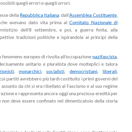
ssibili quegli errori e quegli orrori.
esse della
Repubblica Italiana
:
dall’
Assemblea Costituente
,
 che avevano dato vita prima
al
Comitato Nazionale di
istizio dell’8 settembre, e poi, a guerra finita, alla
pettive tradizioni politiche e ispirandola ai princìpi della
o fenomeno europeo di rivolta all’occupazione
nazifascista
,
decisamente unitario e pluralista dove molteplici e talora
zionisti
,
monarchici
,
socialisti
,
democristiani
,
liberali
,
 cui partiti avrebbero più tardi costituito i primi governi del
assunto da chi si era ribellato al Fascismo e al suo regime
berazione e rappresenta ancora oggi una preziosa eredità per
e non deve essere confinato nel dimenticatoio della storia