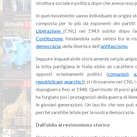
struttura sociale e politica dopo che aveva reso po
In quel movimento vanno individuate le origini st
composta per lo più da esponenti dei partiti
Liberazione
(CNL) nel 1943 subito dopo l’arm
Costituzione
,
fondandola sulla sintesi tra le ris
democrazia
, della libertà e dell'
antifascismo
.
Seppure inquadrabile storicamente nel più ampi
la lotta partigiana in Italia ebbe un carattere 
opposti orientamenti politici (
comunisti
,
a
repubblicani
,
anarchici
), si ritrovarono nel CNL i
dopoguerra fino al 1948. Quel modo di porsi già 
ha forgiato poi i protagonisti della guerra di li
le giovani generazioni. Un lascito che non può 
perché sarebbe letale per la nostra democrazia.
Dall'oblio al revisionismo storico