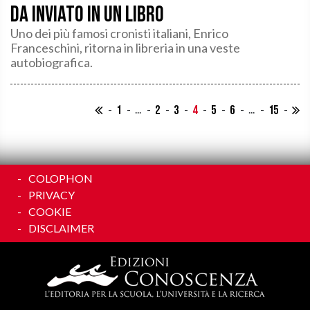
da inviato in un libro
Uno dei più famosi cronisti italiani, Enrico
Franceschini, ritorna in libreria in una veste
autobiografica.
...
...
1
2
3
4
5
6
15
COLOPHON
PRIVACY
COOKIE
DISCLAIMER