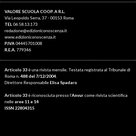
VALORE SCUOLA COOP. A R.L.
Via Leopoldo Serra, 37 - 00153 Roma
TEL
06 58.13.173
redazione@edizioniconoscenza.it
www.edizioniconoscenza.it
P.IVA
04445701008
R.E.A.
779346
Articolo 33
è una rivista mensile. Testata registrata al Tribunale di
Roma n.
488 del 7/12/2004
.
Direttore Responsabile
Elisa Spadaro
Articolo 33
è riconosciuta presso l'
Anvur
come rivista scientifica
nelle
aree 11 e 14
ISSN 22804315